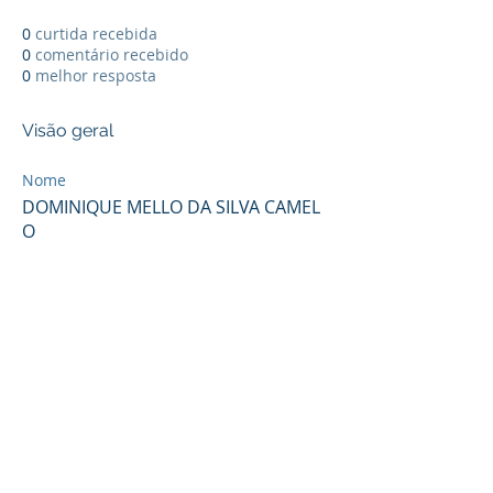
0
curtida recebida
0
comentário recebido
0
melhor resposta
Visão geral
Nome
DOMINIQUE MELLO DA SILVA CAMEL
O
Diretoria de implantação de projeto:
Endereço: Rua Cecília Bonilha 145
Instituição responsável: Confederação do
Elo Social do Brasil
São Paulo (Capital) - Telefone:
+55 (11)