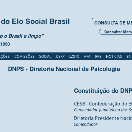
do Elo Social Brasil
CONSULTA DE 
Consultar Mem
 o Brasil a limpo"
 1990
AÇÕES
COMISSÕES
SOCIAL
CSRP
LZS10
APA
RPE
NOTÍCIAS
EN
DNPS - Diretoria Nacional de Psicologia
Constituição do DN
CESB - Confederação do Elo
Comendador Jomateleno dos Sa
Diretoria Presidente Nac
Comendador