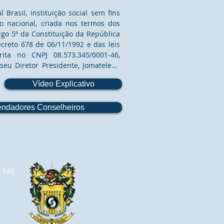
Brasil, instituição social sem fins 
o nacional, criada nos termos dos 
tigo 5º da Constituição da República 
ecreto 678 de 06/11/1992 e das leis 
rita no CNPJ 08.573.345/0001-46, 
seu Diretor Presidente, Jomateleno 
6.124-5, CPF 669.582.108-91 - OMS – 
Vídeo Explicativo
reve pelos poderes que lhe são 
ial, Regimento Interno e Código de 
érito do Elo Social, vem, pelo 
ndadores Conselheiros
ção, regulamentar a DNPI - OMS – 
logia da OMS – Ordem do Mérito do 
rmos do Capítulo 2º, artigo 5º e 6º, 
tatuto Social da CESB – Confederação 
a 145
Capítulo II, Seção I, do Regimento 