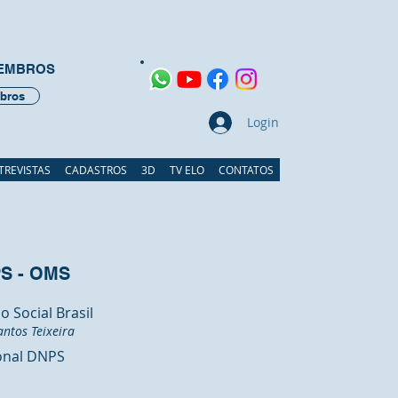
MEMBROS
bros
Login
TREVISTAS
CADASTROS
3D
TV ELO
CONTATOS
PS - OMS
 Social Brasil
ntos Teixeira
ional DNPS