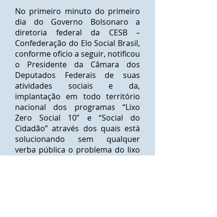
No primeiro minuto do primeiro
dia do Governo Bolsonaro a
diretoria federal da CESB –
Confederação do Elo Social Brasil,
conforme oficio a seguir, notificou
o Presidente da Câmara dos
Deputados Federais de suas
atividades sociais e da,
implantação em todo território
nacional dos programas “Lixo
Zero Social 10” e “Social do
Cidadão” através dos quais está
solucionando sem qualquer
verba pública o problema do lixo
e ainda dando um passo decisivo
no combate das desigualdades
sociais, além de gerar emprego e
renda.
OFICIO nº 015/199-GP-CESB