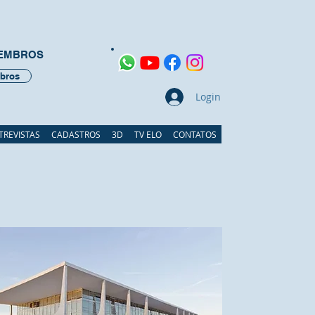
MEMBROS
bros
Login
TREVISTAS
CADASTROS
3D
TV ELO
CONTATOS