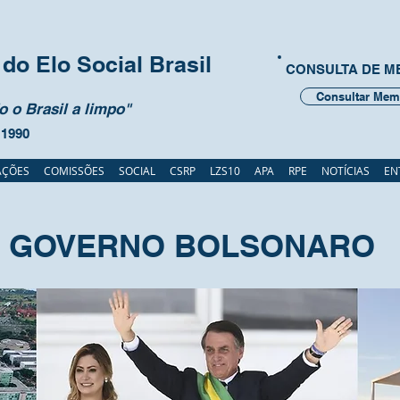
do Elo Social Brasil
CONSULTA DE 
Consultar Mem
 o Brasil a limpo"
 1990
AÇÕES
COMISSÕES
SOCIAL
CSRP
LZS10
APA
RPE
NOTÍCIAS
EN
GOVERNO BOLSONARO