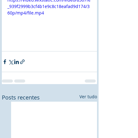
_939f2999b3cf4b1e9c8c18eafad9d174/3
60p/mp4/file.mp4
Posts recentes
Ver tudo