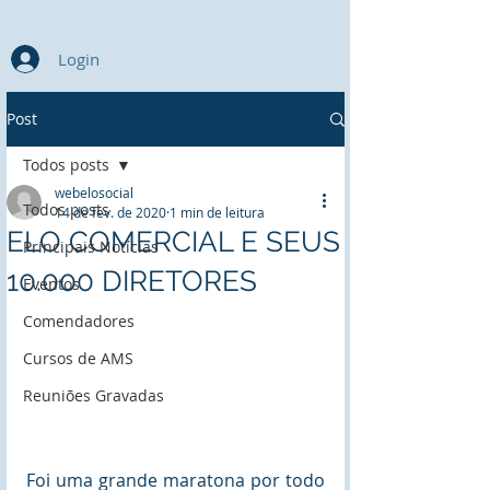
Login
Post
Todos posts
webelosocial
Todos posts
14 de fev. de 2020
1 min de leitura
ELO COMERCIAL E SEUS
Principais Notícias
10.000 DIRETORES
Eventos
Comendadores
Cursos de AMS
Reuniões Gravadas
Foi uma grande maratona por todo 